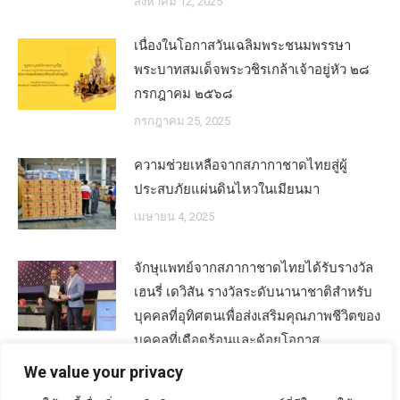
สิงหาคม 12, 2025
เนื่องในโอกาสวันเฉลิมพระชนมพรรษา
พระบาทสมเด็จพระวชิรเกล้าเจ้าอยู่หัว ๒๘
กรกฎาคม ๒๕๖๘
กรกฎาคม 25, 2025
ความช่วยเหลือจากสภากาชาดไทยสู่ผู้
ประสบภัยแผ่นดินไหวในเมียนมา
เมษายน 4, 2025
จักษุแพทย์จากสภากาชาดไทยได้รับรางวัล
เฮนรี่ เดวิสัน รางวัลระดับนานาชาติสำหรับ
บุคคลที่อุทิศตนเพื่อส่งเสริมคุณภาพชีวิตของ
บุคคลที่เดือดร้อนและด้อยโอกาส
พฤศจิกายน 8, 2024
We value your privacy