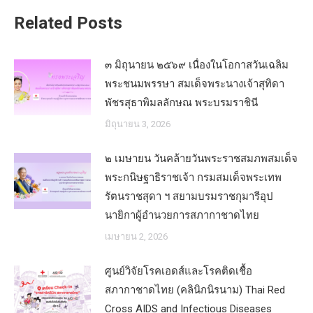
Related Posts
๓ มิถุนายน ๒๕๖๙ เนื่องในโอกาสวันเฉลิม
พระชนมพรรษา สมเด็จพระนางเจ้าสุทิดา
พัชรสุธาพิมลลักษณ พระบรมราชินี
มิถุนายน 3, 2026
๒ เมษายน วันคล้ายวันพระราชสมภพสมเด็จ
พระกนิษฐาธิราชเจ้า กรมสมเด็จพระเทพ
รัตนราชสุดา ฯ สยามบรมราชกุมารีอุป
นายิกาผู้อำนวยการสภากาชาดไทย
เมษายน 2, 2026
ศูนย์วิจัยโรคเอดส์และโรคติดเชื้อ
สภากาชาดไทย (คลินิกนิรนาม) Thai Red
Cross AIDS and Infectious Diseases