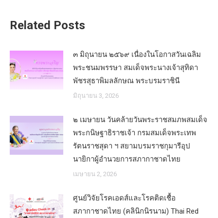
Related Posts
๓ มิถุนายน ๒๕๖๙ เนื่องในโอกาสวันเฉลิม
พระชนมพรรษา สมเด็จพระนางเจ้าสุทิดา
พัชรสุธาพิมลลักษณ พระบรมราชินี
มิถุนายน 3, 2026
๒ เมษายน วันคล้ายวันพระราชสมภพสมเด็จ
พระกนิษฐาธิราชเจ้า กรมสมเด็จพระเทพ
รัตนราชสุดา ฯ สยามบรมราชกุมารีอุป
นายิกาผู้อำนวยการสภากาชาดไทย
เมษายน 2, 2026
ศูนย์วิจัยโรคเอดส์และโรคติดเชื้อ
สภากาชาดไทย (คลินิกนิรนาม) Thai Red