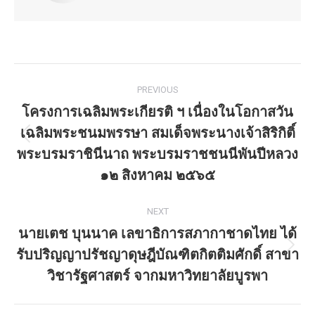
Post
PREVIOUS
navigation
โครงการเฉลิมพระเกียรติ ฯ เนื่องในโอกาสวัน
เฉลิมพระชนมพรรษา สมเด็จพระนางเจ้าสิริกิติ์
Previous
พระบรมราชินีนาถ พระบรมราชชนนีพันปีหลวง
post:
๑๒ สิงหาคม ๒๕๖๕
NEXT
นายเตช บุนนาค เลขาธิการสภากาชาดไทย ได้
รับปริญญาปรัชญาดุษฎีบัณฑิตกิตติมศักดิ์ สาขา
Next
post:
วิชารัฐศาสตร์ จากมหาวิทยาลัยบูรพา