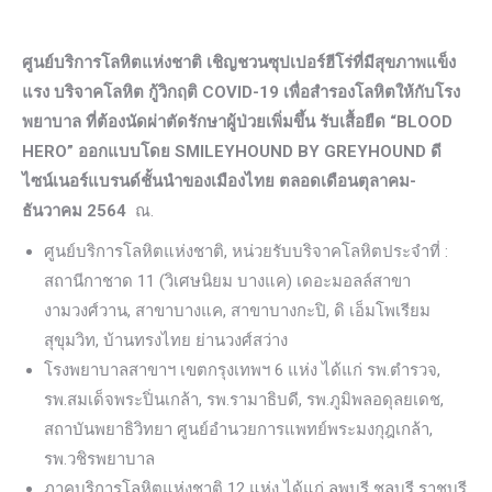
ศูนย์บริการโลหิตแห่งชาติ เชิญชวนซุปเปอร์ฮีโร่ที่มีสุขภาพแข็ง
แรง บริจาคโลหิต กู้วิกฤติ COVID-19 เพื่อสำรองโลหิตให้กับโรง
พยาบาล ที่ต้องนัดผ่าตัดรักษาผู้ป่วยเพิ่มขึ้น รับเสื้อยืด “BLOOD
HERO” ออกแบบโดย SMILEYHOUND BY GREYHOUND ดี
ไซน์เนอร์แบรนด์ชั้นนำของเมืองไทย ตลอดเดือนตุลาคม-
ธันวาคม 2564
ณ.
ศูนย์บริการโลหิตแห่งชาติ, หน่วยรับบริจาคโลหิตประจำที่ :
สถานีกาชาด 11 (วิเศษนิยม บางแค) เดอะมอลล์สาขา
งามวงศ์วาน, สาขาบางแค, สาขาบางกะปิ, ดิ เอ็มโพเรียม
สุขุมวิท, บ้านทรงไทย ย่านวงศ์สว่าง
โรงพยาบาลสาขาฯ เขตกรุงเทพฯ 6 แห่ง ได้แก่ รพ.ตำรวจ,
รพ.สมเด็จพระปิ่นเกล้า, รพ.รามาธิบดี, รพ.ภูมิพลอดุลยเดช,
สถาบันพยาธิวิทยา ศูนย์อำนวยการแพทย์พระมงกุฎเกล้า,
รพ.วชิรพยาบาล
ภาคบริการโลหิตแห่งชาติ 12 แห่ง ได้แก่ ลพบุรี ชลบุรี ราชบุรี