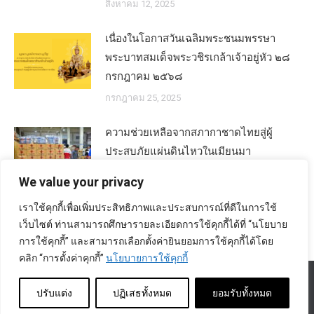
สิงหาคม 12, 2025
เนื่องในโอกาสวันเฉลิมพระชนมพรรษา
พระบาทสมเด็จพระวชิรเกล้าเจ้าอยู่หัว ๒๘
กรกฎาคม ๒๕๖๘
กรกฎาคม 25, 2025
ความช่วยเหลือจากสภากาชาดไทยสู่ผู้
ประสบภัยแผ่นดินไหวในเมียนมา
เมษายน 4, 2025
We value your privacy
เราใช้คุกกี้เพื่อเพิ่มประสิทธิภาพและประสบการณ์ที่ดีในการใช้
เว็บไซต์ ท่านสามารถศึกษารายละเอียดการใช้คุกกี้ได้ที่ “นโยบาย
การใช้คุกกี้” และสามารถเลือกตั้งค่ายินยอมการใช้คุกกี้ได้โดย
คลิก “การตั้งค่าคุกกี้”
นโยบายการใช้คุกกี้
สงวนลิขสิทธิ์ โดย สภากาชาดไทย |
นโยบายการคุ้มครองข้อมูลส่วนบุคคล
|
นโยบายคุกกี้
|
ข้อตกลงการใช้งาน
|
มาตรการรักษาความมั่นคงปลอดภัย
ปรับแต่ง
ปฏิเสธทั้งหมด
ยอมรับทั้งหมด
ข้อมูลส่วนบุคคล