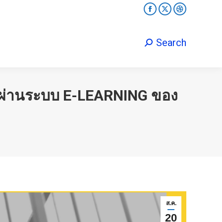
Facebook
X
Dribbble
Search
Search:
page
page
page
opens
opens
opens
Search
Search:
in
in
in
new
new
new
window
window
window
ลผ่านระบบ E-LEARNING ของ
ส.ค.
20