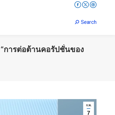
Facebook
X
Dribbble
Search
Search:
page
page
page
opens
opens
opens
Search
Search:
in
in
in
new
new
new
window
window
window
การต่อต้านคอรัปชั่นของ
ก.พ.
7